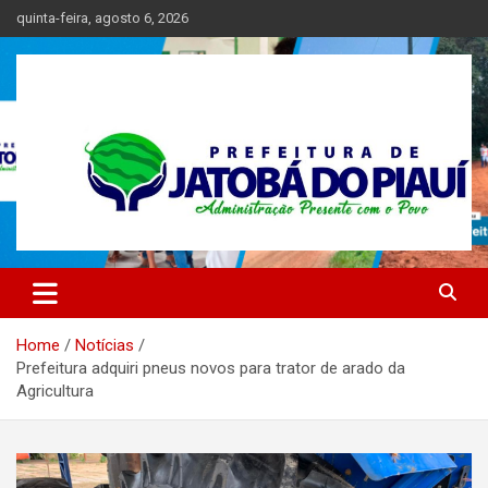
Skip
quinta-feira, agosto 6, 2026
to
content
Prefeitura de Jatoba do Piauí – Piauí – Brasil
Prefeitura Municipal de Jatobá
do Piauí
Home
Notícias
Prefeitura adquiri pneus novos para trator de arado da
Agricultura