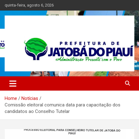
Skip
quinta-feira, agosto 6, 2026
to
content
Prefeitura de Jatoba do Piauí – Piauí – Brasil
Prefeitura Municipal de Jatobá
do Piauí
Home
Notícias
Comissão eleitoral comunica data para capacitação dos
candidatos ao Conselho Tutelar